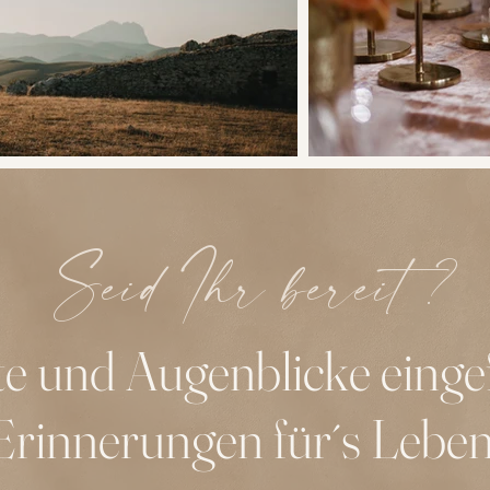
Seid Ihr bereit ?
 und Augenblicke einge
Erinnerungen für´s Leben