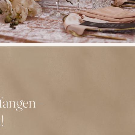
fangen –
!