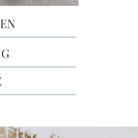
TEN
NG
E