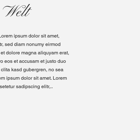
E
Welt
 Lorem ipsum dolor sit amet,
itr, sed diam nonumy eirmod
e et dolore magna aliquyam erat,
ro eos et accusam et justo duo
 clita kasd gubergren, no sea
em ipsum dolor sit amet. Lorem
etetur sadipscing elitr,..