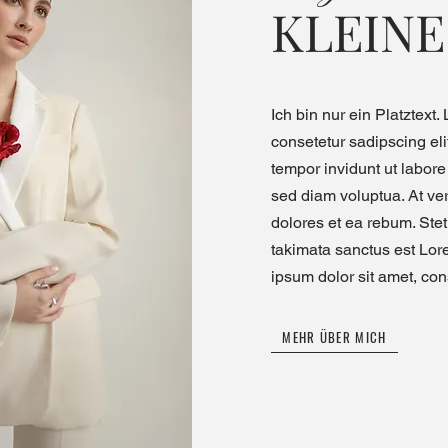
KLEIN
Ich bin nur ein Platztext.
consetetur sadipscing el
tempor invidunt ut labor
sed diam voluptua. At ve
dolores et ea rebum. Stet
takimata sanctus est Lor
ipsum dolor sit amet, cons
MEHR ÜBER MICH